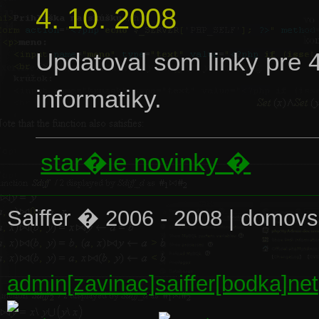
4. 10. 2008
Updatoval som linky pre 
informatiky.
star�ie novinky �
Saiffer � 2006 - 2008 | domo
admin[zavinac]saiffer[bodka]net