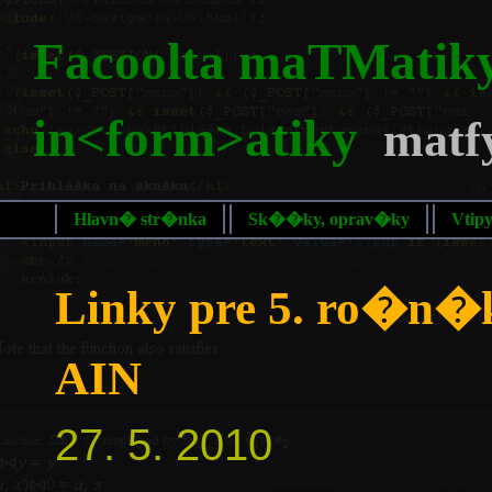
Facoolta maTMatiky
in<form>atiky
matfy
Hlavn� str�nka
Sk��ky, oprav�ky
Vtip
Linky pre 5. ro�n�
AIN
27. 5. 2010