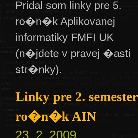
Pridal som linky pre 5.
ro�n�k Aplikovanej
informatiky FMFI UK
(n�jdete v pravej �asti
str�nky).
Linky pre 2. semester
ro�n�k AIN
23. 2. 2009